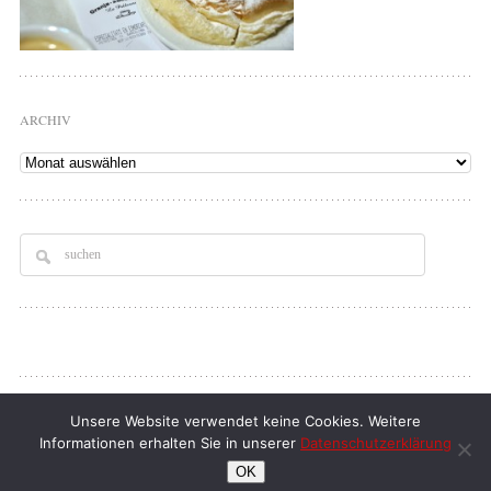
ARCHIV
Archiv
Copyright © 2026
Tellerrand
. All rights Reserved.
Unsere Website verwendet keine Cookies. Weitere
Informationen erhalten Sie in unserer
Datenschutzerklärung
klaus d. doll
| full service webdesign
OK