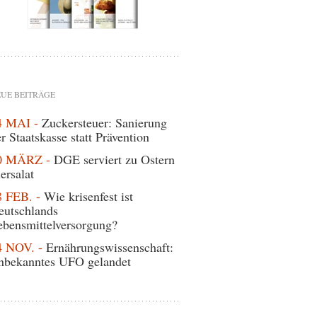
UE BEITRÄGE
4 MAI -
Zuckersteuer: Sanierung
r Staatskasse statt Prävention
0 MÄRZ -
DGE serviert zu Ostern
ersalat
8 FEB. -
Wie krisenfest ist
eutschlands
ebensmittelversorgung?
4 NOV. -
Ernährungswissenschaft:
nbekanntes UFO gelandet