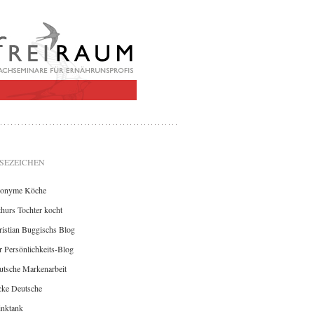
SEZEICHEN
onyme Köche
hurs Tochter kocht
istian Buggischs Blog
 Persönlichkeits-Blog
utsche Markenarbeit
cke Deutsche
inktank