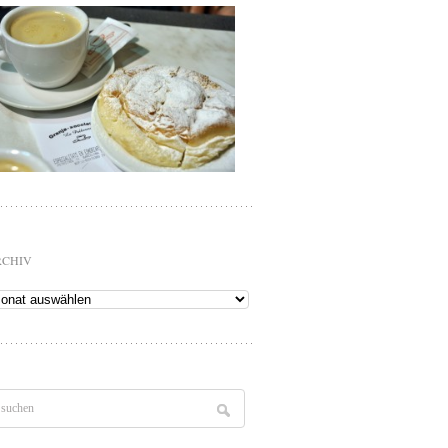
RCHIV
chiv