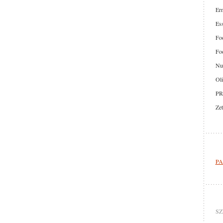
Er
Ess
Foo
Foo
Nut
Oli
PR
Zet
PA
SZ