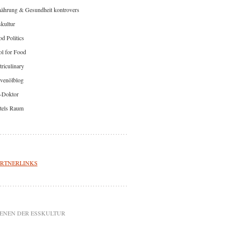
nährung & Gesundheit kontrovers
kultur
d Politics
l for Food
riculinary
venölblog
-Doktor
tels Raum
RTNERLINKS
ENEN DER ESSKULTUR