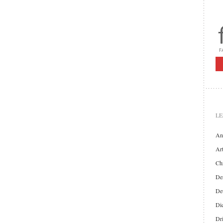
LE
An
Art
Chr
Der
De
Di
Dr