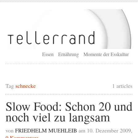
Essen
Ernährung
Momente der Esskultur
Tag
schnecke
1 articles
Slow Food: Schon 20 und
noch viel zu langsam
von
FRIEDHELM MUEHLEIB
am 10. Dezember 2009,
0 Kommentare