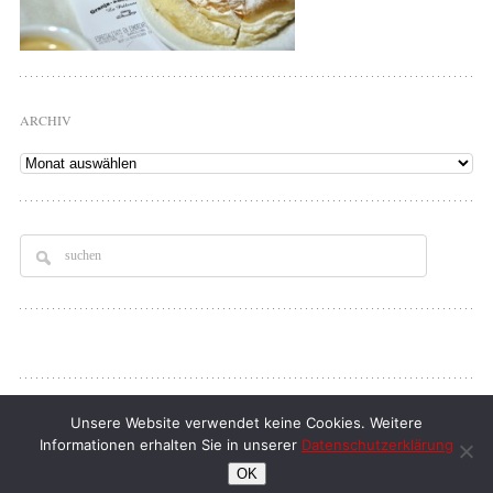
ARCHIV
Archiv
Copyright © 2026
Tellerrand
. All rights Reserved.
Unsere Website verwendet keine Cookies. Weitere
Informationen erhalten Sie in unserer
Datenschutzerklärung
klaus d. doll
| full service webdesign
OK