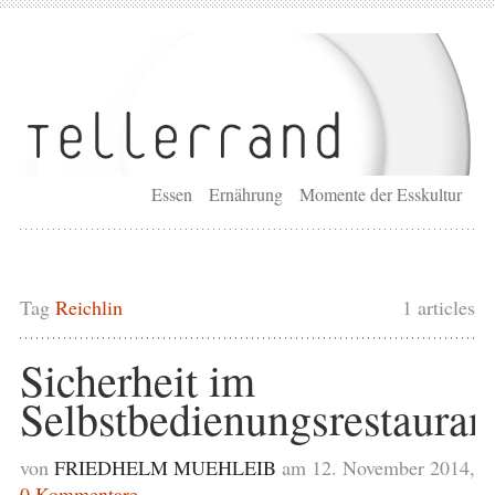
Essen
Ernährung
Momente der Esskultur
Tag
Reichlin
1 articles
Sicherheit im
Selbstbedienungsrestauran
von
FRIEDHELM MUEHLEIB
am 12. November 2014,
0 Kommentare