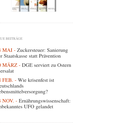
UE BEITRÄGE
4 MAI -
Zuckersteuer: Sanierung
r Staatskasse statt Prävention
0 MÄRZ -
DGE serviert zu Ostern
ersalat
8 FEB. -
Wie krisenfest ist
eutschlands
ebensmittelversorgung?
4 NOV. -
Ernährungswissenschaft:
nbekanntes UFO gelandet