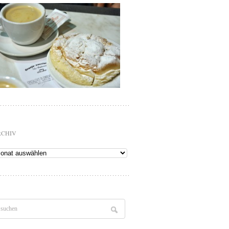
RCHIV
chiv