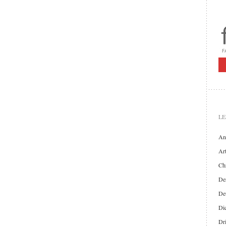
LE
An
Art
Chr
Der
De
Di
Dr