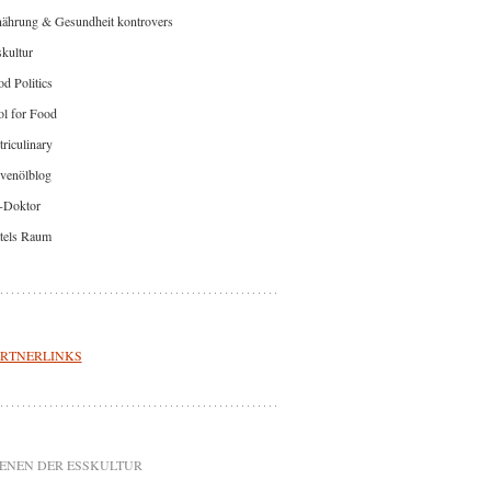
nährung & Gesundheit kontrovers
kultur
d Politics
l for Food
riculinary
venölblog
-Doktor
tels Raum
RTNERLINKS
ENEN DER ESSKULTUR