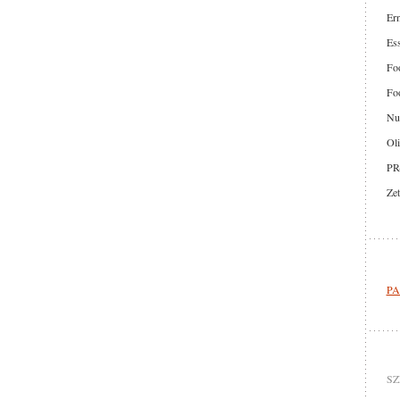
Er
Ess
Foo
Foo
Nut
Oli
PR
Zet
PA
SZ