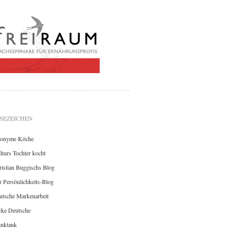
SEZEICHEN
onyme Köche
hurs Tochter kocht
istian Buggischs Blog
 Persönlichkeits-Blog
utsche Markenarbeit
cke Deutsche
inktank