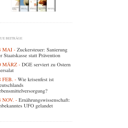
UE BEITRÄGE
4 MAI -
Zuckersteuer: Sanierung
r Staatskasse statt Prävention
0 MÄRZ -
DGE serviert zu Ostern
ersalat
8 FEB. -
Wie krisenfest ist
eutschlands
ebensmittelversorgung?
4 NOV. -
Ernährungswissenschaft:
nbekanntes UFO gelandet