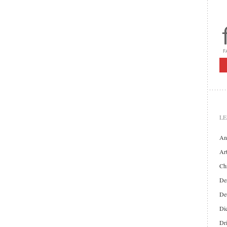
LE
An
Art
Chr
Der
De
Di
Dr