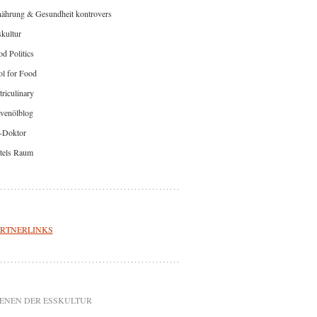
nährung & Gesundheit kontrovers
kultur
d Politics
l for Food
riculinary
venölblog
-Doktor
tels Raum
RTNERLINKS
ENEN DER ESSKULTUR