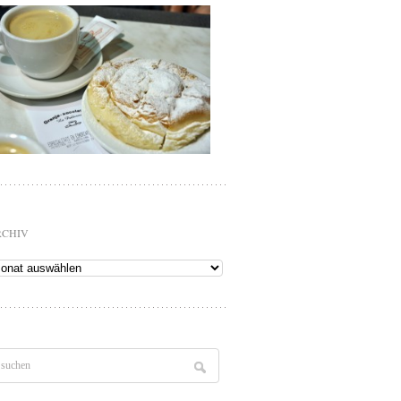
RCHIV
chiv