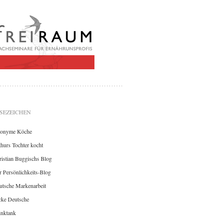
SEZEICHEN
onyme Köche
hurs Tochter kocht
istian Buggischs Blog
 Persönlichkeits-Blog
utsche Markenarbeit
cke Deutsche
inktank