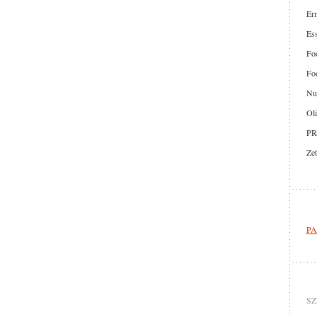
Er
Ess
Foo
Foo
Nut
Oli
PR
Zet
PA
SZ