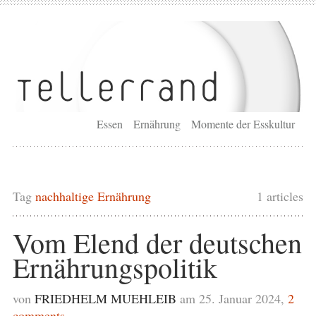
Essen
Ernährung
Momente der Esskultur
Tag
nachhaltige Ernährung
1 articles
Vom Elend der deutschen
Ernährungspolitik
von
FRIEDHELM MUEHLEIB
am 25. Januar 2024,
2
comments