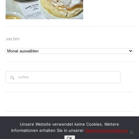
ARCHIV
Archiv
Copyright © 2026
Tellerrand
. All rights Reserved.
Unsere Website verwendet keine Cookies. Weitere
Informationen erhalten Sie in unserer
Datenschutzerklärung
klaus d. doll
| full service webdesign
OK