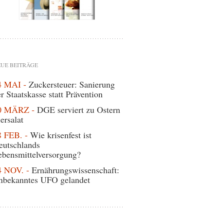
UE BEITRÄGE
4 MAI -
Zuckersteuer: Sanierung
r Staatskasse statt Prävention
0 MÄRZ -
DGE serviert zu Ostern
ersalat
8 FEB. -
Wie krisenfest ist
eutschlands
ebensmittelversorgung?
4 NOV. -
Ernährungswissenschaft:
nbekanntes UFO gelandet