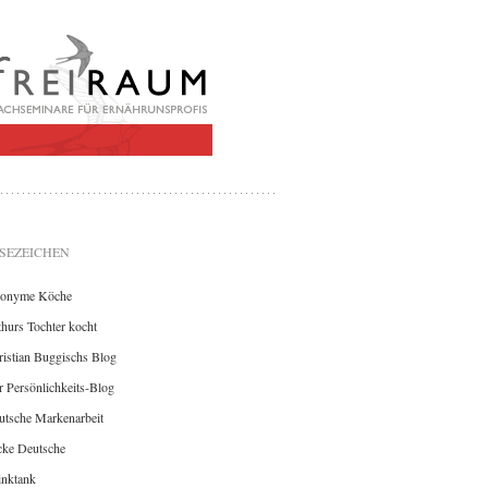
SEZEICHEN
onyme Köche
hurs Tochter kocht
istian Buggischs Blog
 Persönlichkeits-Blog
utsche Markenarbeit
cke Deutsche
inktank