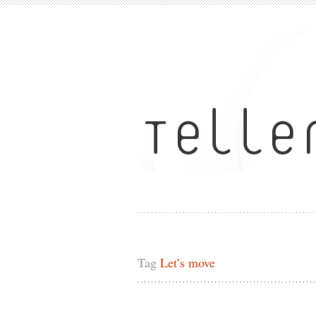
Tag
Let’s move