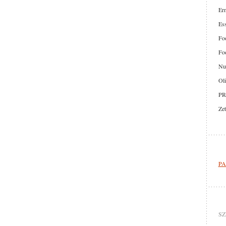
Er
Ess
Foo
Foo
Nut
Oli
PR
Zet
PA
SZ