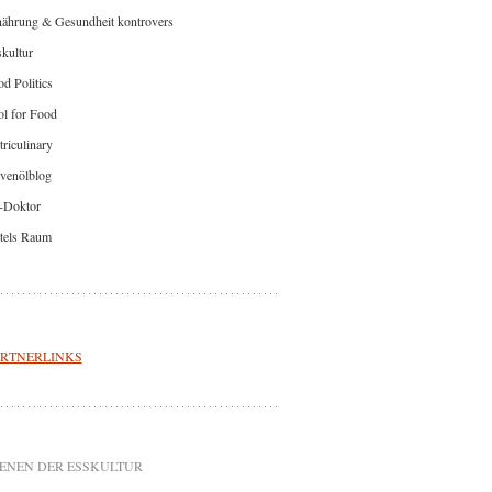
nährung & Gesundheit kontrovers
kultur
d Politics
l for Food
riculinary
venölblog
-Doktor
tels Raum
RTNERLINKS
ENEN DER ESSKULTUR