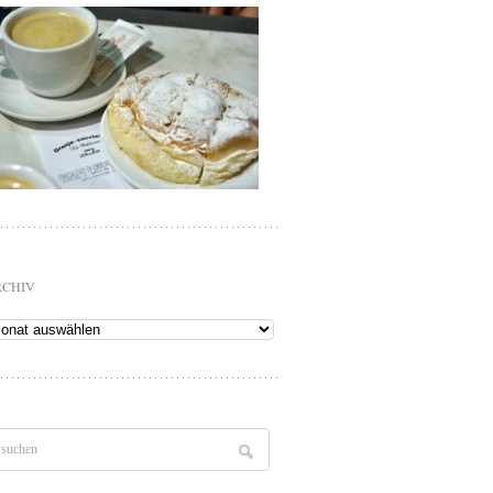
RCHIV
chiv