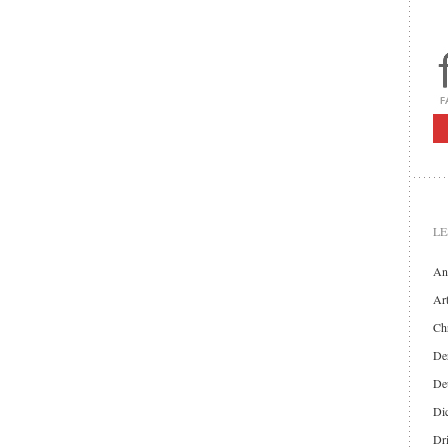
LE
An
Art
Chr
Der
De
Di
Dr