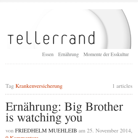
Essen
Ernährung
Momente der Esskultur
Tag
Krankenversicherung
1 articles
Ernährung: Big Brother
is watching you
von
FRIEDHELM MUEHLEIB
am 25. November 2014,
0 Kommentare