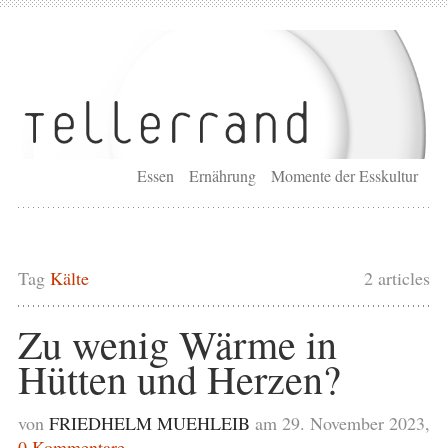
Essen
Ernährung
Momente der Esskultur
Tag
Kälte
2 articles
Zu wenig Wärme in
Hütten und Herzen?
von
FRIEDHELM MUEHLEIB
am 29. November 2023,
0 Kommentare