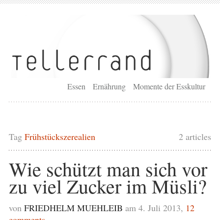
Essen
Ernährung
Momente der Esskultur
Tag
Frühstückszerealien
2 articles
Wie schützt man sich vor
zu viel Zucker im Müsli?
von
FRIEDHELM MUEHLEIB
am 4. Juli 2013,
12
comments