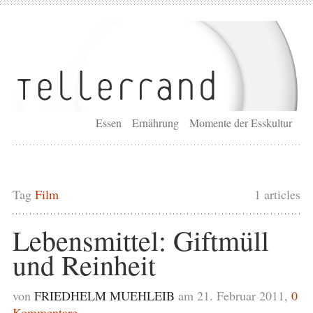
Essen
Ernährung
Momente der Esskultur
Tag
Film
1 articles
Lebensmittel: Giftmüll
und Reinheit
von
FRIEDHELM MUEHLEIB
am 21. Februar 2011,
0
Kommentare