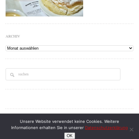
ARCHIV
Archiv
Copyright © 2026
Tellerrand
. All rights Reserved.
Unsere Website verwendet keine Cookies. Weitere
Informationen erhalten Sie in unserer
Datenschutzerklärung
klaus d. doll
| full service webdesign
OK