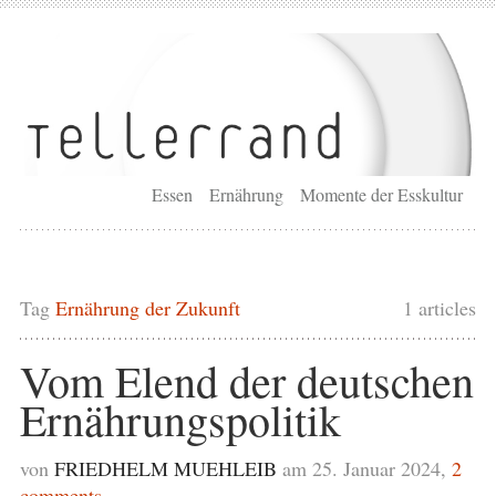
Essen
Ernährung
Momente der Esskultur
Tag
Ernährung der Zukunft
1 articles
Vom Elend der deutschen
Ernährungspolitik
von
FRIEDHELM MUEHLEIB
am 25. Januar 2024,
2
comments