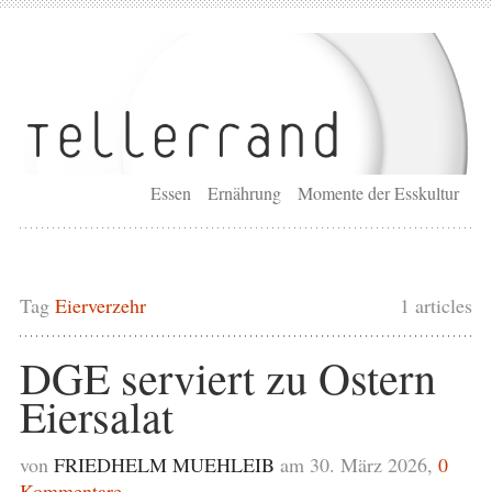
Essen
Ernährung
Momente der Esskultur
Tag
Eierverzehr
1 articles
DGE serviert zu Ostern
Eiersalat
von
FRIEDHELM MUEHLEIB
am 30. März 2026,
0
Kommentare