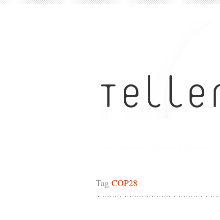
Tag
COP28