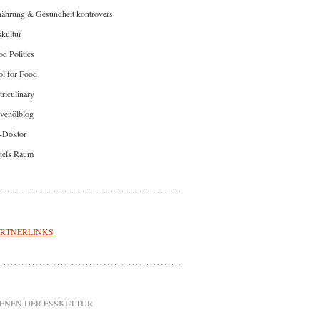
nährung & Gesundheit kontrovers
kultur
d Politics
l for Food
riculinary
venölblog
-Doktor
tels Raum
RTNERLINKS
ENEN DER ESSKULTUR