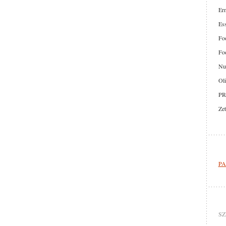
Er
Ess
Foo
Foo
Nut
Oli
PR
Zet
PA
SZ