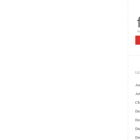
LE
An
Art
Chr
Der
De
Di
Dr