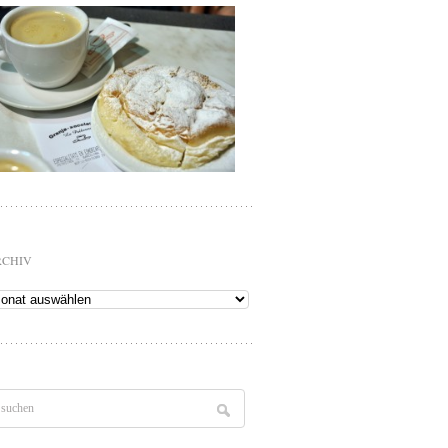
RCHIV
chiv