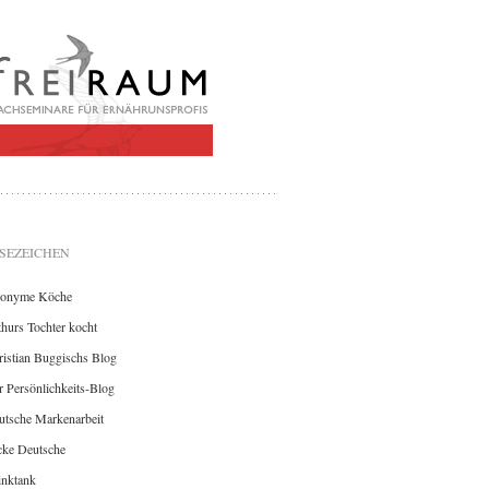
SEZEICHEN
onyme Köche
hurs Tochter kocht
istian Buggischs Blog
 Persönlichkeits-Blog
utsche Markenarbeit
cke Deutsche
inktank