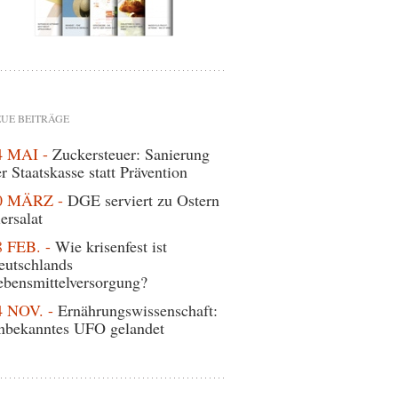
UE BEITRÄGE
4 MAI -
Zuckersteuer: Sanierung
r Staatskasse statt Prävention
0 MÄRZ -
DGE serviert zu Ostern
ersalat
8 FEB. -
Wie krisenfest ist
eutschlands
ebensmittelversorgung?
4 NOV. -
Ernährungswissenschaft:
nbekanntes UFO gelandet