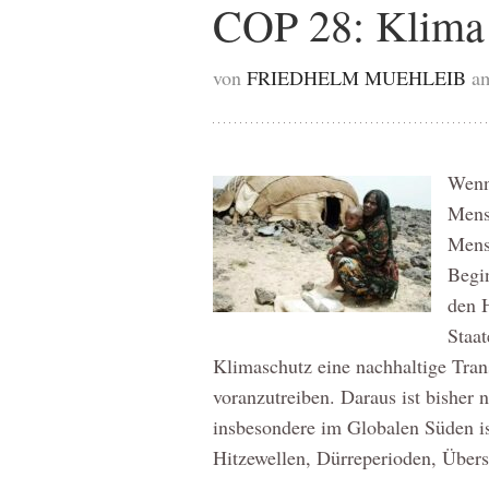
COP 28: Klima 
von
FRIEDHELM MUEHLEIB
a
Wenn
Mens
Mens
Begi
den 
Staat
Klimaschutz eine nachhaltige Tra
voranzutreiben. Daraus ist bisher 
insbesondere im Globalen Süden ist
Hitzewellen, Dürreperioden, Übe