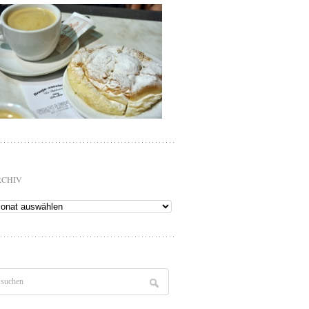
RCHIV
chiv