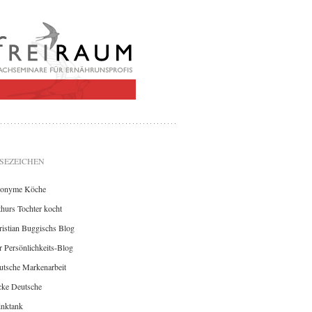
SEZEICHEN
onyme Köche
hurs Tochter kocht
istian Buggischs Blog
 Persönlichkeits-Blog
utsche Markenarbeit
cke Deutsche
inktank