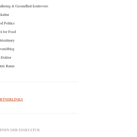
nährung & Gesundheit kontrovers
kultur
d Politics
l for Food
riculinary
venölblog
-Doktor
tels Raum
RTNERLINKS
ENEN DER ESSKULTUR