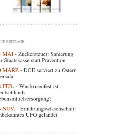
UE BEITRÄGE
4 MAI -
Zuckersteuer: Sanierung
r Staatskasse statt Prävention
0 MÄRZ -
DGE serviert zu Ostern
ersalat
8 FEB. -
Wie krisenfest ist
eutschlands
ebensmittelversorgung?
4 NOV. -
Ernährungswissenschaft:
nbekanntes UFO gelandet