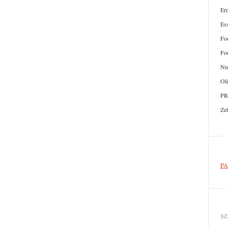
Er
Ess
Foo
Foo
Nut
Oli
PR
Zet
PA
SZ