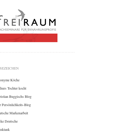
SEZEICHEN
onyme Köche
hurs Tochter kocht
istian Buggischs Blog
 Persönlichkeits-Blog
utsche Markenarbeit
cke Deutsche
inktank