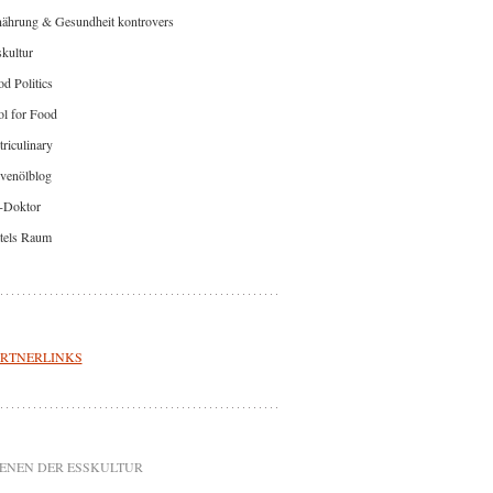
nährung & Gesundheit kontrovers
kultur
d Politics
l for Food
riculinary
venölblog
-Doktor
tels Raum
RTNERLINKS
ENEN DER ESSKULTUR