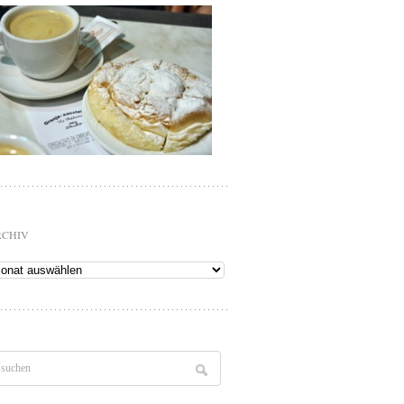
RCHIV
chiv