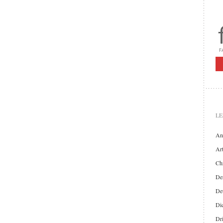
LE
An
Art
Chr
Der
De
Di
Dr