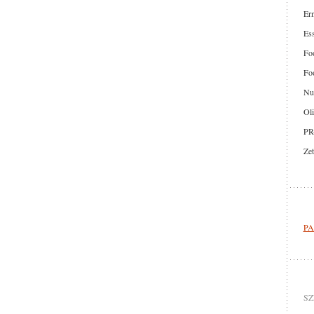
Er
Ess
Foo
Foo
Nut
Oli
PR
Zet
PA
SZ