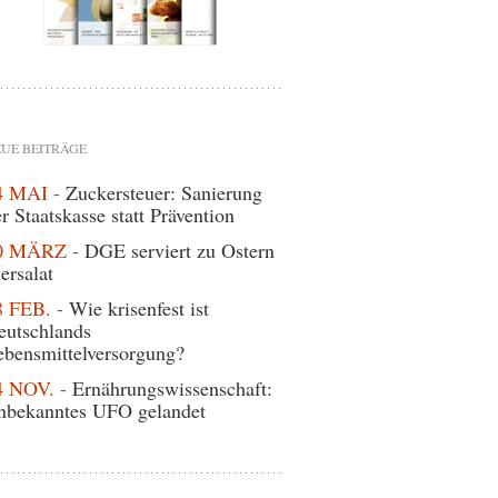
UE BEITRÄGE
4 MAI -
Zuckersteuer: Sanierung
r Staatskasse statt Prävention
0 MÄRZ -
DGE serviert zu Ostern
ersalat
8 FEB. -
Wie krisenfest ist
eutschlands
ebensmittelversorgung?
4 NOV. -
Ernährungswissenschaft:
nbekanntes UFO gelandet