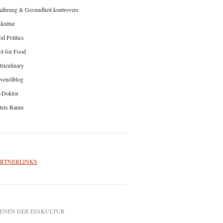
nährung & Gesundheit kontrovers
kultur
d Politics
l for Food
riculinary
venölblog
-Doktor
tels Raum
RTNERLINKS
ENEN DER ESSKULTUR