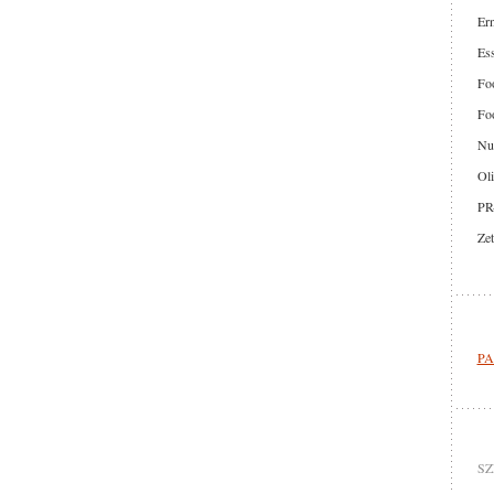
Er
Ess
Foo
Foo
Nut
Oli
PR
Zet
PA
SZ