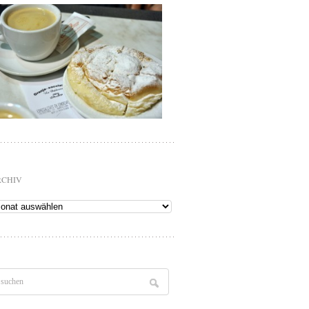
RCHIV
chiv