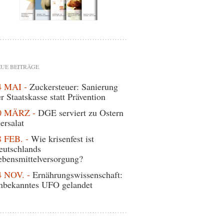
UE BEITRÄGE
4 MAI -
Zuckersteuer: Sanierung
r Staatskasse statt Prävention
0 MÄRZ -
DGE serviert zu Ostern
ersalat
8 FEB. -
Wie krisenfest ist
eutschlands
ebensmittelversorgung?
4 NOV. -
Ernährungswissenschaft:
nbekanntes UFO gelandet