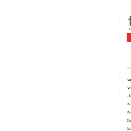
LE
An
Art
Chr
Der
De
Di
Dr