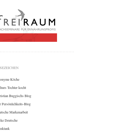
SEZEICHEN
onyme Köche
hurs Tochter kocht
istian Buggischs Blog
 Persönlichkeits-Blog
utsche Markenarbeit
cke Deutsche
inktank