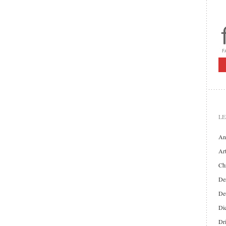
LE
An
Art
Chr
Der
De
Di
Dr