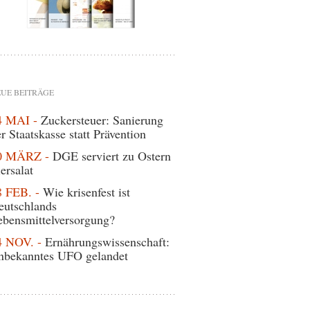
UE BEITRÄGE
4 MAI -
Zuckersteuer: Sanierung
r Staatskasse statt Prävention
0 MÄRZ -
DGE serviert zu Ostern
ersalat
8 FEB. -
Wie krisenfest ist
eutschlands
ebensmittelversorgung?
4 NOV. -
Ernährungswissenschaft:
nbekanntes UFO gelandet