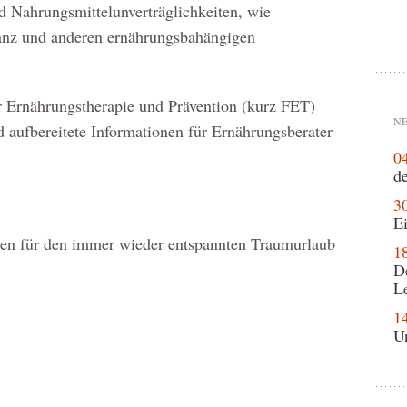
d Nahrungsmittelunverträglichkeiten, wie
ranz und anderen ernährungsbahängigen
r Ernährungstherapie und Prävention (kurz FET)
NE
 aufbereitete Informationen für Ernährungsberater
0
de
3
Ei
en für den immer wieder entspannten Traumurlaub
1
D
L
1
U