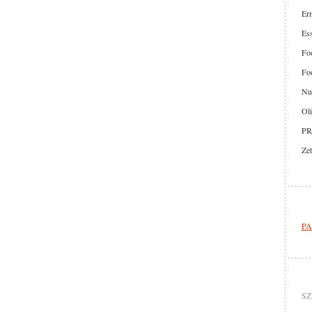
Er
Ess
Foo
Foo
Nut
Oli
PR
Zet
PA
SZ