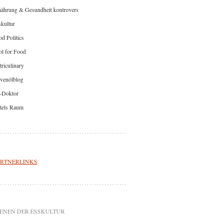
nährung & Gesundheit kontrovers
kultur
d Politics
l for Food
riculinary
venölblog
-Doktor
tels Raum
RTNERLINKS
ENEN DER ESSKULTUR