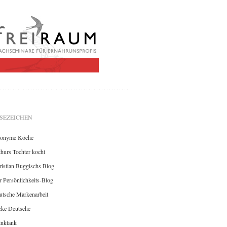
SEZEICHEN
onyme Köche
hurs Tochter kocht
istian Buggischs Blog
 Persönlichkeits-Blog
utsche Markenarbeit
cke Deutsche
inktank