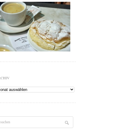
RCHIV
chiv